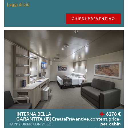
telefono, cassaforte e mini-bar.
Leggi di più
CHIEDI PREVENTIVO
INTERNA BELLA
6278 €
GARANTITA (IB)
CreatePreventive.content.price-
per-cabin
HAPPY DRINK CON VOLO