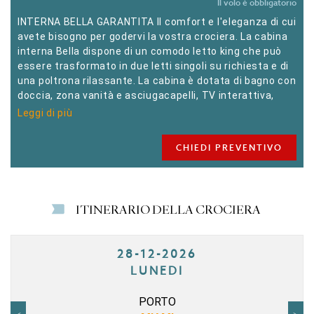
Il volo è obbligatorio
INTERNA BELLA GARANTITA Il comfort e l'eleganza di cui
avete bisogno per godervi la vostra crociera. La cabina
interna Bella dispone di un comodo letto king che può
essere trasformato in due letti singoli su richiesta e di
una poltrona rilassante. La cabina è dotata di bagno con
doccia, zona vanità e asciugacapelli, TV interattiva,
telefono, cassaforte e mini-bar.
Leggi di più
CHIEDI PREVENTIVO
ITINERARIO DELLA CROCIERA
28-12-2026
LUNEDI
PORTO