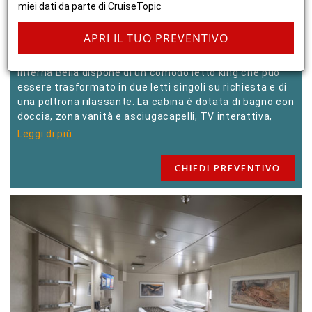
miei dati da parte di CruiseTopic
GARANTITA (IB)
CreatePreventive.content.price-
per-cabin
PREZZO BASE
APRI IL TUO PREVENTIVO
INTERNA BELLA GARANTITA Il comfort e l'eleganza di cui
avete bisogno per godervi la vostra crociera. La cabina
interna Bella dispone di un comodo letto king che può
essere trasformato in due letti singoli su richiesta e di
una poltrona rilassante. La cabina è dotata di bagno con
doccia, zona vanità e asciugacapelli, TV interattiva,
telefono, cassaforte e mini-bar.
Leggi di più
CHIEDI PREVENTIVO