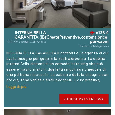
INTERNA BELLA
6138 €
GARANTITA (IB)
CreatePreventive.content.price-
per-cabin
PREZZO BASE CON VOLO
Il volo è obbligatorio
INTERNA BELLA GARANTITA Il comfort e l'eleganza di cui
avete bisogno per godervi la vostra crociera. La cabina
interna Bella dispone di un comodo letto king che può
essere trasformato in due letti singoli su richiesta e di
una poltrona rilassante. La cabina è dotata di bagno con
doccia, zona vanità e asciugacapelli, TV interattiva,
telefono, cassaforte e mini-bar.
Leggi di più
CHIEDI PREVENTIVO