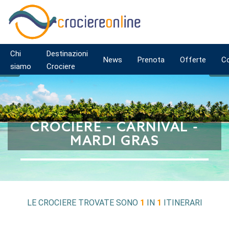
Chi
Destinazioni
News
Prenota
Offerte
C
siamo
Crociere
CROCIERE - CARNIVAL -
MARDI GRAS
LE CROCIERE TROVATE SONO
1
IN
1
ITINERARI