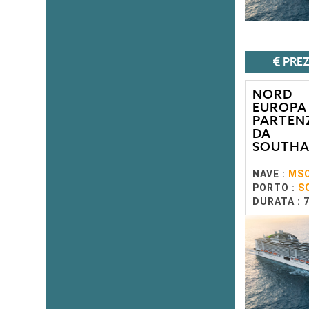
PREZ
NORD
EUROPA 
PARTEN
DA
SOUTH
NAVE :
MSC
PORTO :
S
DURATA : 