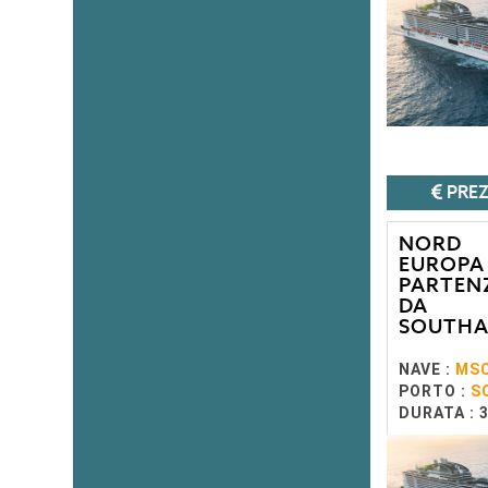
PREZ
NORD
EUROPA 
PARTEN
DA
SOUTH
NAVE :
MSC
PORTO :
S
DURATA : 