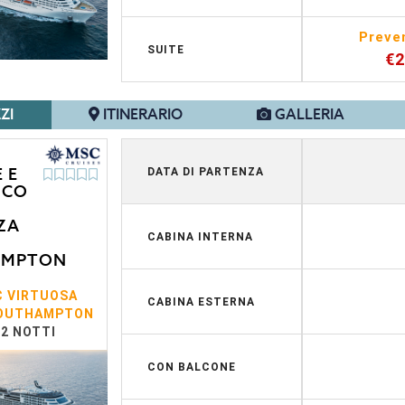
Preve
SUITE
€
ZI
ITINERARIO
GALLERIA
 E
DATA DI PARTENZA
ICO
ZA
CABINA INTERNA
AMPTON
 VIRTUOSA
CABINA ESTERNA
OUTHAMPTON
12 NOTTI
CON BALCONE