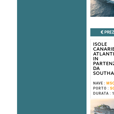
PREZ
ISOLE
CANARIE
ATLANT
IN
PARTEN
DA
SOUTH
NAVE :
MSC
PORTO :
S
DURATA : 