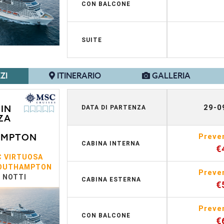
CON BALCONE
SUITE
ZI
ITINERARIO
GALLERIA
29-0
IN
DATA DI PARTENZA
ZA
AMPTON
Preve
CABINA INTERNA
€
 VIRTUOSA
OUTHAMPTON
Preve
4 NOTTI
CABINA ESTERNA
€
Preve
CON BALCONE
€