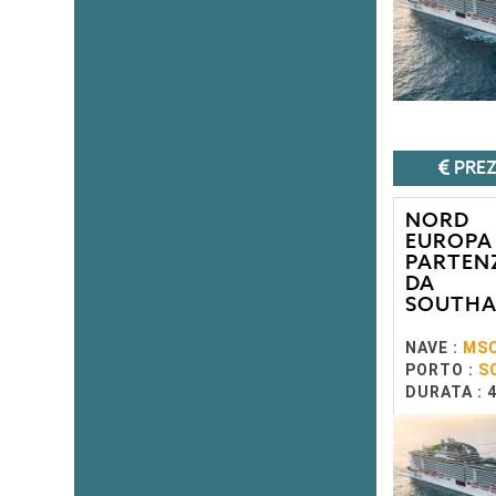
PREZ
NORD
EUROPA 
PARTEN
DA
SOUTH
NAVE :
MSC
PORTO :
S
DURATA : 