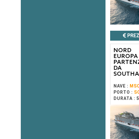
PREZ
NORD
EUROPA 
PARTEN
DA
SOUTH
NAVE :
MSC
PORTO :
S
DURATA : 