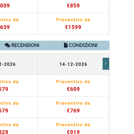
1009
€859
ntivo da
Preventivo da
Pr
1639
€1599
RECENSIONI
CONDIZIONI
>
2-2026
14-12-2026
2
ntivo da
Preventivo da
Pr
579
€609
ntivo da
Preventivo da
Pr
679
€769
ntivo da
Preventivo da
Pr
829
€919