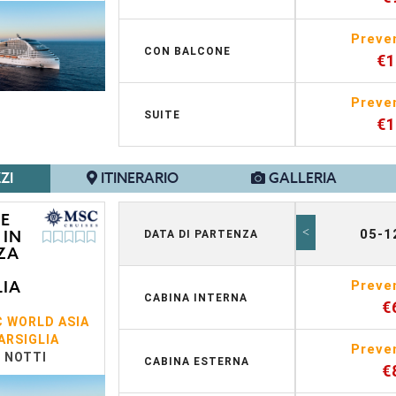
Preve
CON BALCONE
€
Preve
SUITE
€
ZI
ITINERARIO
GALLERIA
 E
<
05-1
 IN
DATA DI PARTENZA
ZA
LIA
Preve
CABINA INTERNA
€
 WORLD ASIA
ARSIGLIA
Preve
7 NOTTI
CABINA ESTERNA
€