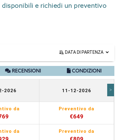
 disponibili e richiedi un preventivo
RECENSIONI
CONDIZIONI
>
2-2026
11-12-2026
1
ntivo da
Preventivo da
Pr
769
€649
ntivo da
Preventivo da
Pr
929
€809