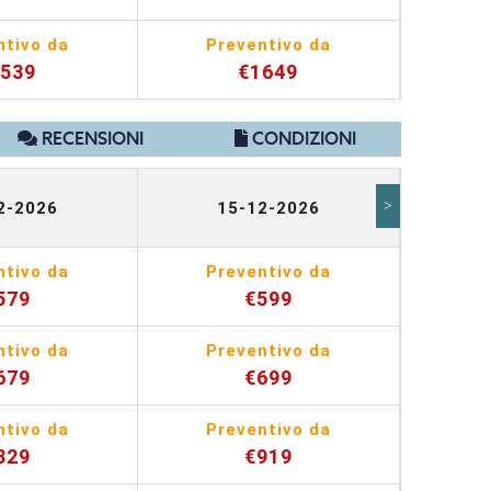
ntivo da
Preventivo da
Pr
1539
€1649
RECENSIONI
CONDIZIONI
>
2-2026
15-12-2026
2
ntivo da
Preventivo da
Pr
579
€599
ntivo da
Preventivo da
Pr
679
€699
ntivo da
Preventivo da
Pr
829
€919