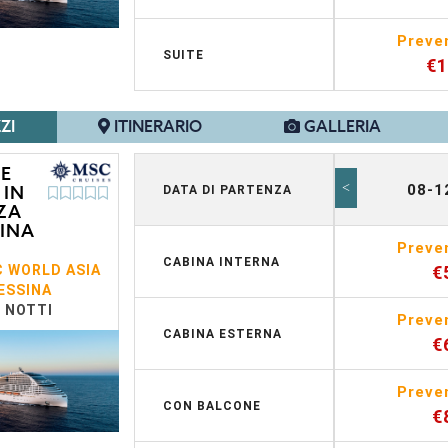
Preve
SUITE
€
ZI
ITINERARIO
GALLERIA
 E
<
08-1
 IN
DATA DI PARTENZA
ZA
INA
Preve
CABINA INTERNA
 WORLD ASIA
€
ESSINA
7 NOTTI
Preve
CABINA ESTERNA
€
Preve
CON BALCONE
€