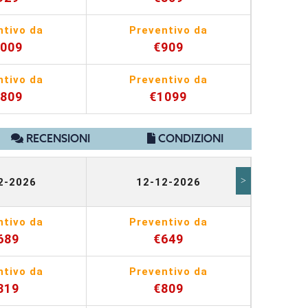
ntivo da
Preventivo da
Pr
1009
€909
ntivo da
Preventivo da
Pr
1809
€1099
RECENSIONI
CONDIZIONI
>
2-2026
12-12-2026
1
ntivo da
Preventivo da
Pr
689
€649
ntivo da
Preventivo da
Pr
819
€809