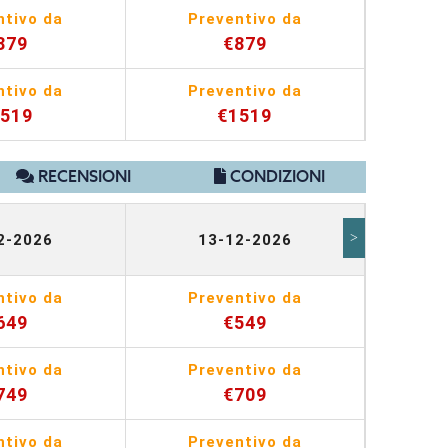
ntivo da
Preventivo da
Pr
879
€879
ntivo da
Preventivo da
Pr
1519
€1519
RECENSIONI
CONDIZIONI
>
2-2026
13-12-2026
2
ntivo da
Preventivo da
Pr
649
€549
ntivo da
Preventivo da
Pr
749
€709
ntivo da
Preventivo da
Pr