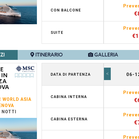
Preve
CON BALCONE
€
Preve
SUITE
€
ZI
ITINERARIO
GALLERIA
 E
<
06-1
 IN
DATA DI PARTENZA
ZA
OVA
Preve
CABINA INTERNA
 WORLD ASIA
€
ENOVA
7 NOTTI
Preve
CABINA ESTERNA
€
Preve