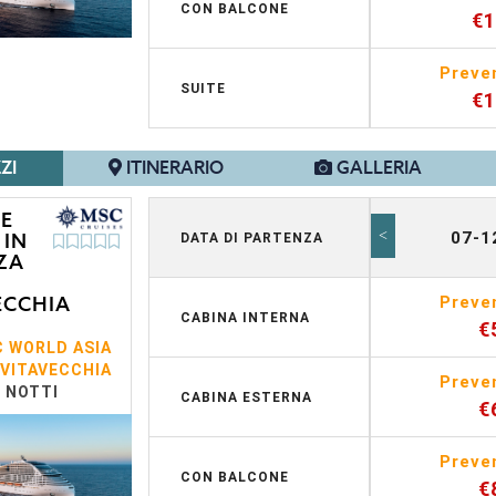
CON BALCONE
€
Preve
SUITE
€
ZI
ITINERARIO
GALLERIA
 E
<
07-1
 IN
DATA DI PARTENZA
ZA
ECCHIA
Preve
CABINA INTERNA
€
 WORLD ASIA
IVITAVECCHIA
Preve
7 NOTTI
CABINA ESTERNA
€
Preve
CON BALCONE
€