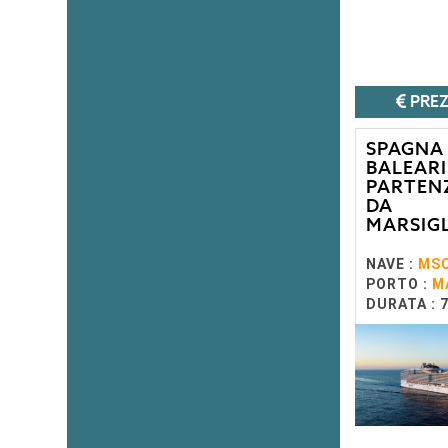
PREZ
SPAGNA
BALEARI
PARTEN
DA
MARSIG
NAVE :
MSC
PORTO :
M
DURATA : 