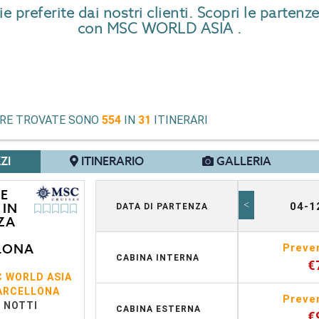
preferite dai nostri clienti. Scopri le partenze
con MSC WORLD ASIA .
ERE TROVATE SONO
554
IN
31
ITINERARI
ZI
ITINERARIO
GALLERIA
 E
<
04-1
 IN
DATA DI PARTENZA
ZA
LONA
Preve
CABINA INTERNA
€
 WORLD ASIA
ARCELLONA
Preve
7 NOTTI
CABINA ESTERNA
€