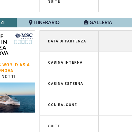
SUITE
ZI
ITINERARIO
GALLERIA
 E
 IN
DATA DI PARTENZA
ZA
OVA
CABINA INTERNA
 WORLD ASIA
ENOVA
7 NOTTI
CABINA ESTERNA
CON BALCONE
SUITE