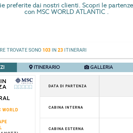
preferite dai nostri clienti. Scopri le partenze
con MSC WORLD ATLANTIC .
ERE TROVATE SONO
103
IN
23
ITINERARI
ZI
ITINERARIO
GALLERIA
 IN
ZA
DATA DI PARTENZA
RAL
CABINA INTERNA
C WORLD
APE
L
CABINA ESTERNA