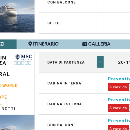
CON BALCONE
SUITE
ZI
ITINERARIO
GALLERIA
 IN
<
20-1
ZA
DATA DI PARTENZA
RAL
Preventi
CABINA INTERNA
C WORLD
A rate da
APE
Preventi
L
CABINA ESTERNA
A rate da
7 NOTTI
Preventi
CON BALCONE
A rate da