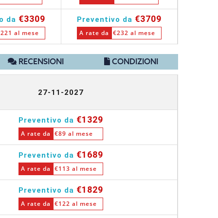
€3309
€3709
vo da
Preventivo da
Preve
221 al mese
A rate da
€232 al mese
A rate
RECENSIONI
CONDIZIONI
27-11-2027
€1329
Preventivo da
A rate da
€89 al mese
€1689
Preventivo da
A rate da
€113 al mese
€1829
Preventivo da
A rate da
€122 al mese