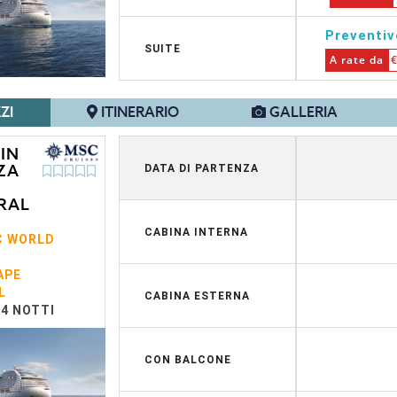
Preventi
SUITE
A rate da
€
ZI
ITINERARIO
GALLERIA
 IN
ZA
DATA DI PARTENZA
RAL
CABINA INTERNA
C WORLD
APE
L
CABINA ESTERNA
14 NOTTI
CON BALCONE