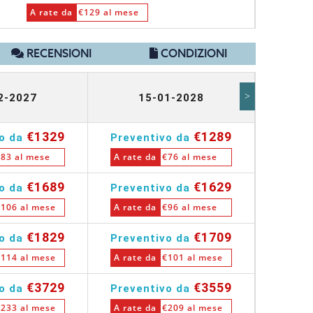
A rate da
€129 al mese
RECENSIONI
CONDIZIONI
>
2-2027
15-01-2028
1
€1329
€1289
vo da
Preventivo da
Preve
83 al mese
A rate da
€76 al mese
A rate
€1689
€1629
vo da
Preventivo da
Preve
106 al mese
A rate da
€96 al mese
A rate
€1829
€1709
vo da
Preventivo da
Preve
114 al mese
A rate da
€101 al mese
A rate
€3729
€3559
vo da
Preventivo da
Preve
233 al mese
A rate da
€209 al mese
A rate