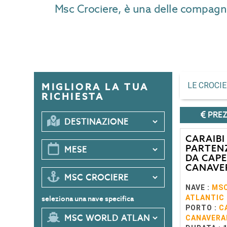
Msc Crociere, è una delle compagnie 
LE CROCI
MIGLIORA LA TUA
RICHIESTA
PREZ
CARAIBI
PARTEN
DA CAPE
CANAVE
NAVE :
MS
ATLANTIC
seleziona una nave specifica
PORTO :
C
CANAVERA