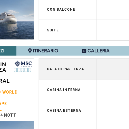
CON BALCONE
SUITE
ZI
ITINERARIO
GALLERIA
 IN
ZA
DATA DI PARTENZA
RAL
CABINA INTERNA
C WORLD
APE
L
CABINA ESTERNA
14 NOTTI