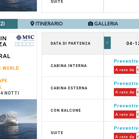
SUITE
ZI
ITINERARIO
GALLERIA
 IN
<
04-1
ZA
DATA DI PARTENZA
RAL
Preventi
CABINA INTERNA
C WORLD
A rate da
€
APE
Preventi
L
CABINA ESTERNA
A rate da
€
14 NOTTI
Preventi
CON BALCONE
A rate da
€
Preventi
SUITE
A rate da
€