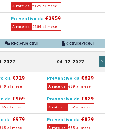
A rate da
€129 al mese
€3959
Preventivo da
A rate da
€264 al mese
RECENSIONI
CONDIZIONI
>
1-2027
04-12-2027
1
€729
€629
vo da
Preventivo da
Prev
€49 al mese
A rate da
€39 al mese
A rate
€969
€829
vo da
Preventivo da
Prev
€65 al mese
A rate da
€52 al mese
A rate
€979
€879
vo da
Preventivo da
Prev
€65 al mese
A rate da
€55 al mese
A rate