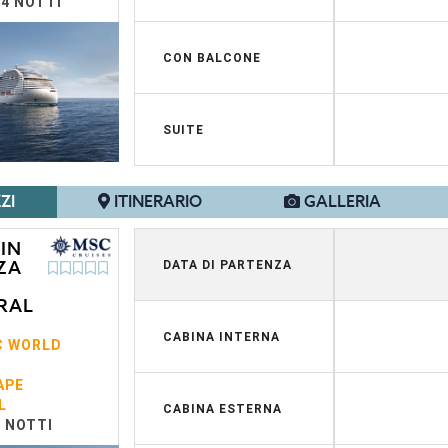
14 NOTTI
CON BALCONE
SUITE
ZI
ITINERARIO
GALLERIA
 IN
ZA
DATA DI PARTENZA
RAL
CABINA INTERNA
C WORLD
APE
L
CABINA ESTERNA
7 NOTTI