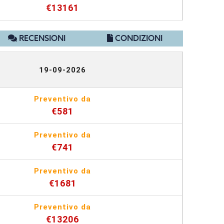
€13161
RECENSIONI
CONDIZIONI
19-09-2026
Preventivo da
€581
Preventivo da
€741
Preventivo da
€1681
Preventivo da
€13206