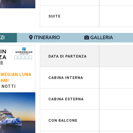
SUITE
ZI
ITINERARIO
GALLERIA
 IN
ZA
DATA DI PARTENZA
I
WEGIAN LUNA
CABINA INTERNA
IAMI
7 NOTTI
CABINA ESTERNA
CON BALCONE