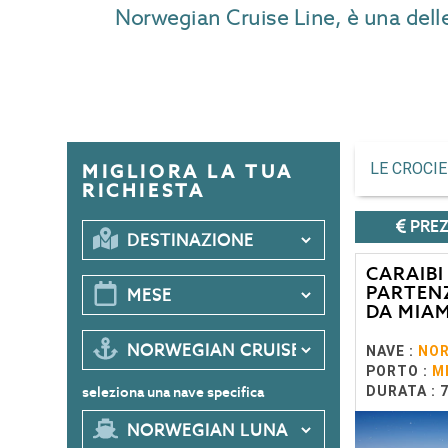
Norwegian Cruise Line, è una delle 
LE CROCI
MIGLIORA LA TUA
RICHIESTA
PREZ
CARAIBI
PARTEN
DA MIAM
NAVE :
NOR
PORTO :
M
seleziona una nave specifica
DURATA : 