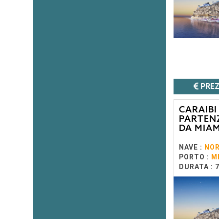
PREZ
CARAIBI
PARTEN
DA MIAM
NAVE :
NOR
PORTO :
M
DURATA : 