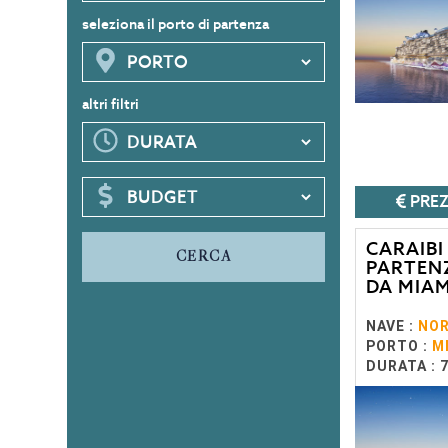
seleziona il porto di partenza
altri filtri
PREZ
CARAIBI
CERCA
PARTEN
DA MIAM
NAVE :
NOR
PORTO :
M
DURATA : 