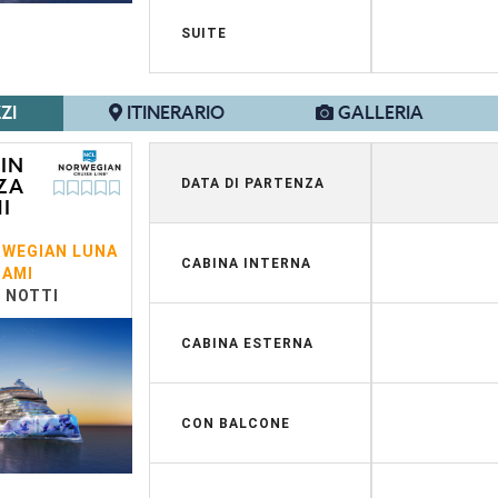
SUITE
ZI
ITINERARIO
GALLERIA
 IN
ZA
DATA DI PARTENZA
I
WEGIAN LUNA
CABINA INTERNA
IAMI
7 NOTTI
CABINA ESTERNA
CON BALCONE