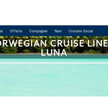
ta
Offerte
Compagnie
Navi
Crociere Social
ORWEGIAN CRUISE LIN
LUNA