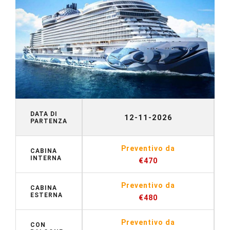
DATA DI
12-11-2026
PARTENZA
Preventivo da
CABINA
INTERNA
€470
Preventivo da
CABINA
ESTERNA
€480
Preventivo da
CON