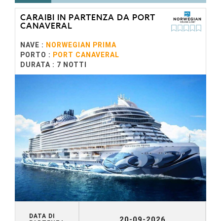
CARAIBI IN PARTENZA DA PORT
CANAVERAL
NAVE :
NORWEGIAN PRIMA
PORTO :
PORT CANAVERAL
DURATA : 7 NOTTI
DATA DI
20-09-2026