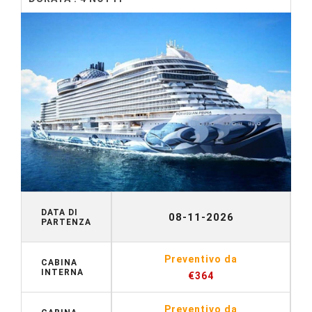
DATA DI
08-11-2026
PARTENZA
Preventivo da
CABINA
INTERNA
€364
Preventivo da