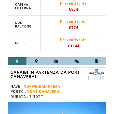
Preventivo da
CABINA
ESTERNA
€554
Preventivo da
CON
BALCONE
€774
Preventivo da
SUITE
€1144
CARAIBI IN PARTENZA DA PORT
CANAVERAL
NAVE :
NORWEGIAN PRIMA
PORTO :
PORT CANAVERAL
DURATA : 7 NOTTI