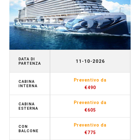
DATA DI
11-10-2026
PARTENZA
Preventivo da
CABINA
INTERNA
€490
Preventivo da
CABINA
ESTERNA
€605
Preventivo da
CON
BALCONE
€775