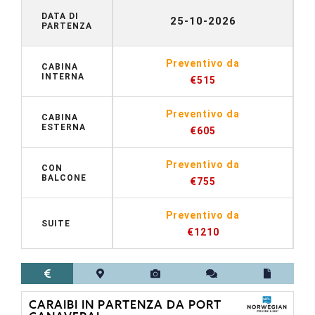
DATA DI
25-10-2026
PARTENZA
Preventivo da
CABINA
INTERNA
€515
Preventivo da
CABINA
ESTERNA
€605
Preventivo da
CON
BALCONE
€755
Preventivo da
SUITE
€1210
CARAIBI IN PARTENZA DA PORT