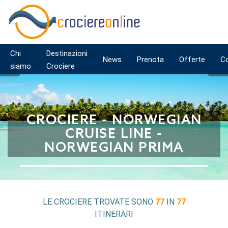
Chi
Destinazioni
News
Prenota
Offerte
C
siamo
Crociere
CROCIERE - NORWEGIAN
CRUISE LINE -
NORWEGIAN PRIMA
LE CROCIERE TROVATE SONO
77
IN
77
ITINERARI