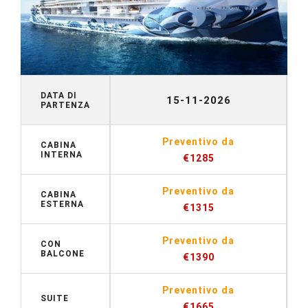
DATA DI
15-11-2026
PARTENZA
Preventivo da
CABINA
INTERNA
€1285
Preventivo da
CABINA
ESTERNA
€1315
Preventivo da
CON
BALCONE
€1390
Preventivo da
SUITE
€1665