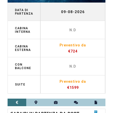
DATA DI
09-08-2026
PARTENZA
CABINA
N.D
INTERNA
Preventivo da
CABINA
ESTERNA
€724
CON
N.D
BALCONE
Preventivo da
SUITE
€1599