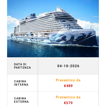
DATA DI
04-10-2026
PARTENZA
Preventivo da
CABINA
INTERNA
€489
Preventivo da
CABINA
ESTERNA
€579