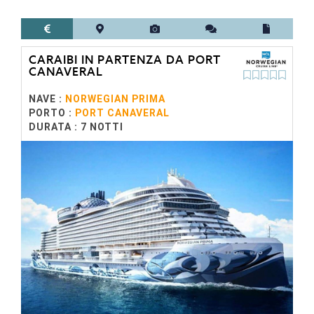
CARAIBI IN PARTENZA DA PORT
CANAVERAL
NAVE :
NORWEGIAN PRIMA
PORTO :
PORT CANAVERAL
DURATA : 7 NOTTI