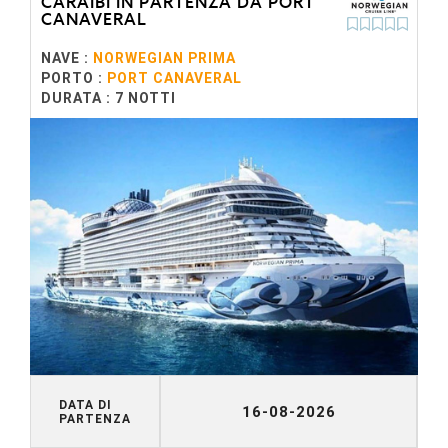
CARAIBI IN PARTENZA DA PORT
CANAVERAL
NAVE :
NORWEGIAN PRIMA
PORTO :
PORT CANAVERAL
DURATA : 7 NOTTI
DATA DI
16-08-2026
PARTENZA