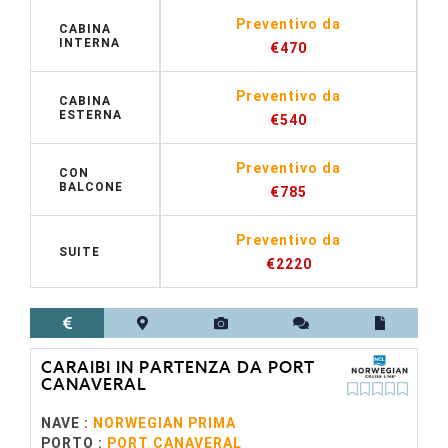
Preventivo da
CABINA
INTERNA
€470
Preventivo da
CABINA
ESTERNA
€540
Preventivo da
CON
BALCONE
€785
Preventivo da
SUITE
€2220
CARAIBI IN PARTENZA DA PORT
CANAVERAL
NAVE :
NORWEGIAN PRIMA
PORTO :
PORT CANAVERAL