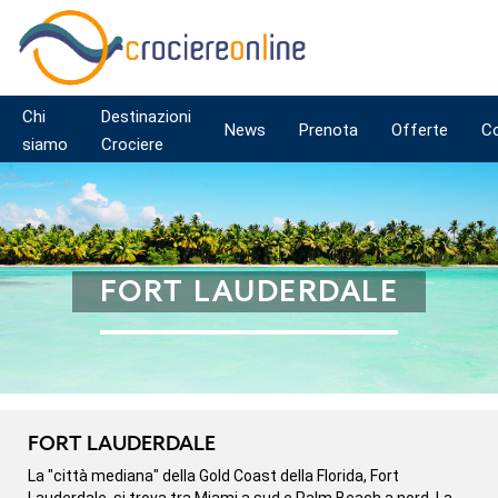
Chi
Destinazioni
News
Prenota
Offerte
C
siamo
Crociere
FORT LAUDERDALE
FORT LAUDERDALE
La "città mediana" della Gold Coast della Florida, Fort