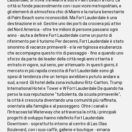
Lauderdale, si trova tra Miami a sud e Palm Beach a nord. La
città si fonde piacevolmente con i suoi vicini metropolitani, e
gli elementi di atmosfera chic di Miami e la natura benestante
di Palm Beach sono riconoscibili. Ma Fort Lauderdale è una
destinazione in sé. Gestire uno dei porti da crociera più attivi
del Nord America - oltre tre milioni di persone passano ogni
anno - aiuta a definire Fort Lauderdale come un punto di
riferimento per il turismo Per decenni, Fort Lauderdale è stato
sinonimo di vacanze primaverili - e la vertiginosa esuberanza
che accompagna questo rito di passaggio - fino a quando uno
sforzo da parte dei leader della città negli anni ottanta è
entrato in vigore, sul serio, per attenuarlo. In questi giorni, il
mercato in più rapida crescita di Fort Lauderdale sono gli
spesi di tendenza che un tempo avrebbero potuto andare a
sud, a nord. Gli hotel della zona includono Ritz-Carlton, Trump
International Hotel e Tower e W Fort Lauderdale.Da quando ha
perso la sua reputazione "turbolenta, da scuola primaverile",
la città è cresciuta diventando una comunità più raffinata,
orientata alla famiglia e al passeggero. Oltre i canali e
l'Intracoastal Waterway che attraversa la città, i principali
progetti di sviluppo hanno ridefinito Fort Lauderdale.
Downtown - soprattutto intorno al centro di Las Olas
Boulevard, con i suoi caffè, gallerie e boutique - emana