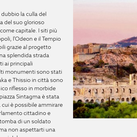
 dubbio la culla del
a del suo glorioso
ome capitale. I siti più
ropoli, l'Odeon e il Tempio
ili grazie al progetto
una splendida strada
 ai principali
Molti monumenti sono stati
aka e Thissio in città sono
ico riflesso in morbide
a piazza Sintagma è stata
 cui è possibile ammirare
arlamento cittadino e
a tomba di un soldato
 ma non aspettarti una