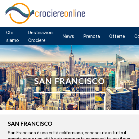
Chi
Destinazioni
News
Prenota
Offerte
C
siamo
Crociere
SAN FRANCISCO
SAN FRANCISCO
San Francisco è una città californiana, conosciuta in tutto il