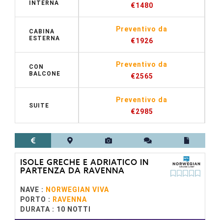
INTERNA
€1480
Preventivo da
CABINA
ESTERNA
€1926
Preventivo da
CON
BALCONE
€2565
Preventivo da
SUITE
€2985
ISOLE GRECHE E ADRIATICO IN
PARTENZA DA RAVENNA
NAVE :
NORWEGIAN VIVA
PORTO :
RAVENNA
DURATA : 10 NOTTI