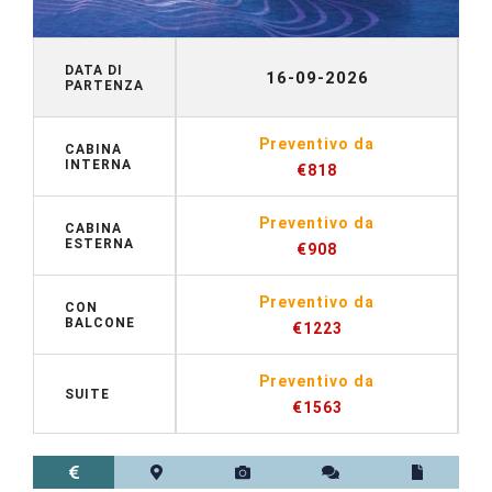
DATA DI
16-09-2026
PARTENZA
Preventivo da
CABINA
INTERNA
€818
Preventivo da
CABINA
ESTERNA
€908
Preventivo da
CON
BALCONE
€1223
Preventivo da
SUITE
€1563