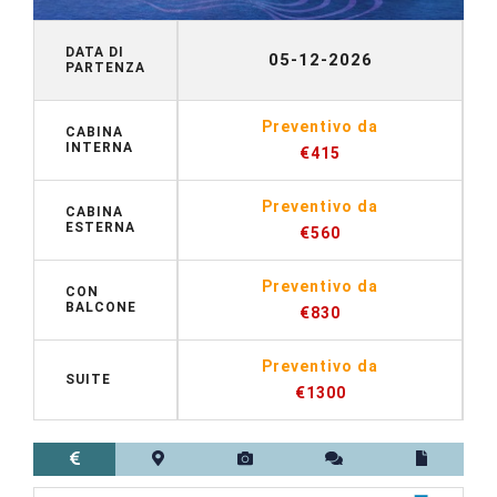
DATA DI
05-12-2026
PARTENZA
Preventivo da
CABINA
INTERNA
€415
Preventivo da
CABINA
ESTERNA
€560
Preventivo da
CON
BALCONE
€830
Preventivo da
SUITE
€1300