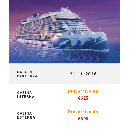
DATA DI
21-11-2026
PARTENZA
Preventivo da
CABINA
INTERNA
€625
Preventivo da
CABINA
ESTERNA
€695