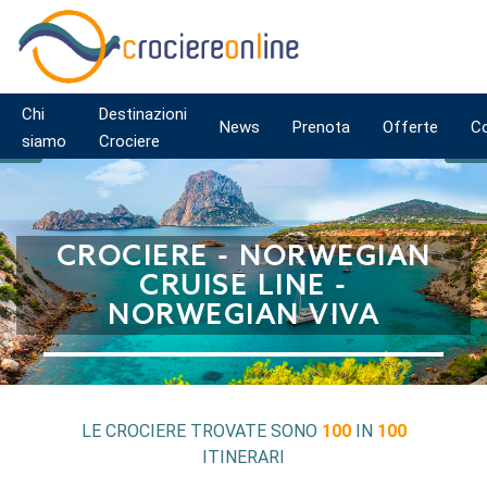
Chi
Destinazioni
News
Prenota
Offerte
C
siamo
Crociere
CROCIERE - NORWEGIAN
CRUISE LINE -
NORWEGIAN VIVA
LE CROCIERE TROVATE SONO
100
IN
100
ITINERARI