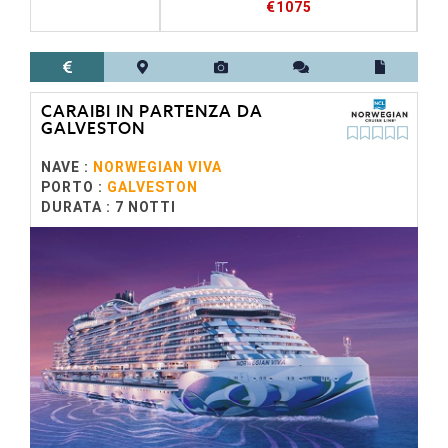
€1075
CARAIBI IN PARTENZA DA
GALVESTON
NAVE :
NORWEGIAN VIVA
PORTO :
GALVESTON
DURATA : 7 NOTTI