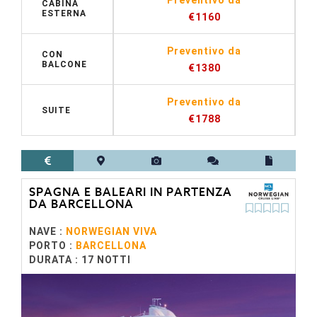
CABINA
ESTERNA
€1160
Preventivo da
CON
BALCONE
€1380
Preventivo da
SUITE
€1788
SPAGNA E BALEARI IN PARTENZA
DA BARCELLONA
NAVE :
NORWEGIAN VIVA
PORTO :
BARCELLONA
DURATA : 17 NOTTI