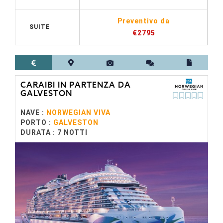
Preventivo da
SUITE
€2795
CARAIBI IN PARTENZA DA
GALVESTON
NAVE :
NORWEGIAN VIVA
PORTO :
GALVESTON
DURATA : 7 NOTTI