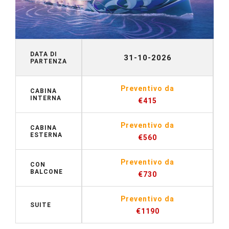
DATA DI
31-10-2026
PARTENZA
Preventivo da
CABINA
INTERNA
€415
Preventivo da
CABINA
ESTERNA
€560
Preventivo da
CON
BALCONE
€730
Preventivo da
SUITE
€1190